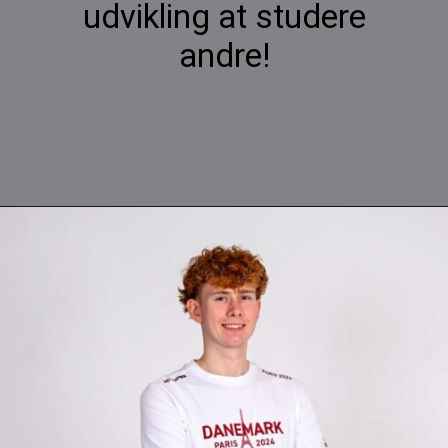
udvikling at studere
andre!