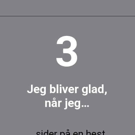
3
Jeg bliver glad,
når jeg…
...sider på en hest,