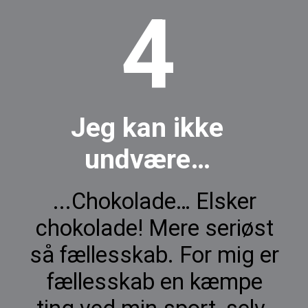
4
Jeg kan ikke
undvære…
...Chokolade… Elsker
chokolade! Mere seriøst
så fællesskab. For mig er
fællesskab en kæmpe